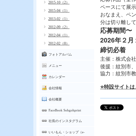
2015-10（2）
ペースにて展
2015-04（1）
おなまえ、ペン
2013-02（1）
分は切り離し
2012-09（2）
応募期間〜
2012-04（1）
2026年２
2012-02（8）
締切必着
フォトアルバム
主催：株式会
後援：紋別市
メニュー
協力：紋別市
カレンダー
⭐️特設サイトは
会社情報
会社概要
FaceBook Sohgohprint
社長のインスタグラム
いいもん・ショップ（e-