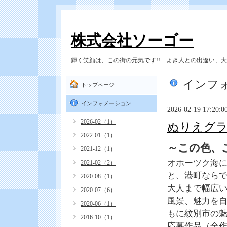
株式会社ソーゴー
輝く笑顔は、この街の元気です!! よき人との出逢い、大切
インフ
トップページ
インフォメーション
2026-02-19 17:20:0
2026-02（1）
ぬりえグ
2022-01（1）
～この色、
2021-12（1）
オホーツク海
2021-02（2）
と、港町なら
2020-08（1）
大人まで幅広
2020-07（6）
風景、魅力を
2020-06（1）
もに紋別市の
2016-10（1）
応募作品（全