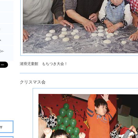
t
ム
e-
渚滑児童館 もちつき大会！
クリスマス会
ay