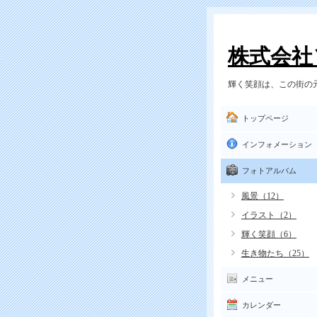
株式会社
輝く笑顔は、この街の元
トップページ
インフォメーション
フォトアルバム
風景（12）
イラスト（2）
輝く笑顔（6）
生き物たち（25）
メニュー
カレンダー