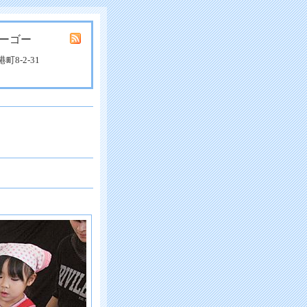
ーゴー
8-2-31